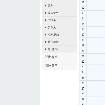
11
智利
12
波多黎各
13
14
乌拉圭
15
加拿大
16
多米尼加
17
18
委内瑞拉
19
哥伦比亚
20
21
亚洲赛事
22
国际赛事
23
24
25
26
27
28
29
30