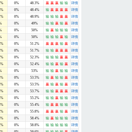
7%
0%
48.3%
赢
赢
赢
输
输
详情
6%
0%
48.4%
输
赢
赢
赢
赢
详情
1%
0%
48.9%
输
输
输
赢
赢
详情
%
0%
49%
输
输
赢
输
赢
详情
%
0%
50%
输
赢
输
输
输
详情
%
0%
50%
输
输
输
赢
输
详情
8%
0%
51.2%
赢
赢
赢
输
赢
详情
3%
0%
51.7%
输
输
赢
赢
赢
详情
7%
0%
52.3%
输
输
输
赢
赢
详情
6%
0%
52.4%
输
输
赢
输
赢
详情
%
0%
53%
输
输
赢
输
输
详情
5%
0%
53.5%
输
赢
输
输
赢
详情
5%
0%
53.5%
赢
输
赢
输
赢
详情
3%
0%
53.7%
输
输
赢
赢
赢
详情
8%
0%
55.2%
输
输
赢
输
输
详情
6%
0%
55.4%
输
赢
赢
输
输
详情
2%
0%
55.8%
赢
赢
赢
输
赢
详情
6%
0%
58.4%
输
赢
输
输
输
详情
2%
0%
58.8%
输
输
输
输
输
详情
4%
0%
59.6%
输
输
输
输
赢
详情