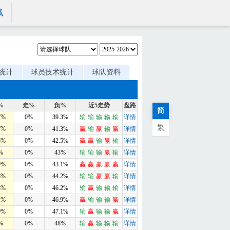
载
统计
球员技术统计
球队资料
%
走%
负%
近5走势
盘路
简
7%
0%
39.3%
输
输
输
输
输
详情
繁
7%
0%
41.3%
赢
输
赢
输
赢
详情
5%
0%
42.5%
赢
赢
输
赢
输
详情
%
0%
43%
输
输
输
赢
输
详情
9%
0%
43.1%
赢
赢
赢
赢
赢
详情
8%
0%
44.2%
输
输
赢
赢
输
详情
8%
0%
46.2%
输
赢
输
输
输
详情
1%
0%
46.9%
赢
输
输
输
赢
详情
9%
0%
47.1%
输
赢
输
输
赢
详情
%
0%
48%
输
赢
输
输
输
详情