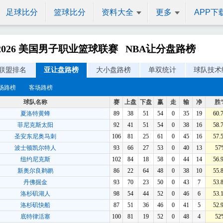
足球比分
篮球比分
资料大全
更多
APP下
5-2026 美国男子职业篮球联赛 NBA让分盘路榜
联盟排名
亚让盘路榜
大小盘路榜
单双统计
球队技术
场路榜
客场路榜
球队名称
赛
上盘
下盘
赢
走
输
净
胜
夏洛特黄蜂
89
38
51
54
0
35
19
60.
菲尼克斯太阳
92
41
51
54
0
38
16
58.
圣安东尼奥马刺
106
81
25
61
0
45
16
57.
波士顿凯尔特人
93
66
27
53
0
40
13
57
纽约尼克斯
102
84
18
58
0
44
14
56.
新奥尔良鹈鹕
86
22
64
48
0
38
10
55.
丹佛掘金
93
70
23
50
0
43
7
53.
洛杉矶湖人
98
54
44
52
0
46
6
53.
洛杉矶快船
87
51
36
46
0
41
5
52.
底特律活塞
100
81
19
52
0
48
4
52