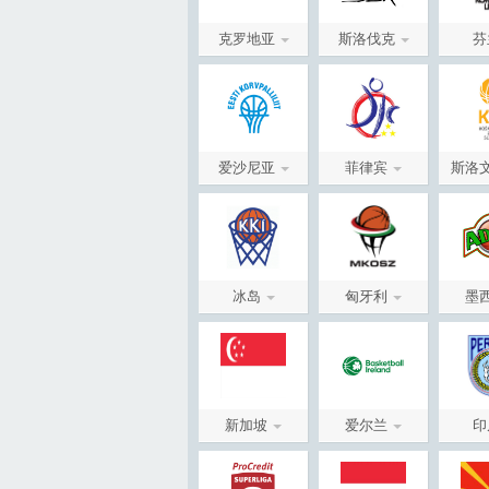
克罗地亚
斯洛伐克
芬
爱沙尼亚
菲律宾
斯洛
冰岛
匈牙利
墨
新加坡
爱尔兰
印