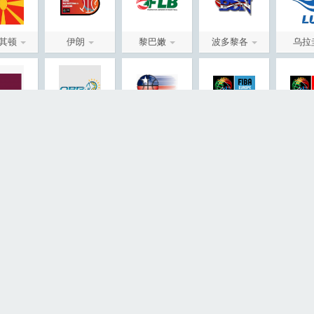
其顿
伊朗
黎巴嫩
波多黎各
乌拉
塔尔
哈萨克斯坦
智利
欧洲赛事
美洲
旦