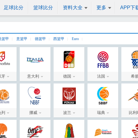
足球比分
篮球比分
资料大全
更多
APP下
法篮甲
意篮甲
德篮甲
西篮甲
Euro
班牙
意大利
德国
法国
希
色列
挪威
波兰
瑞典
比利