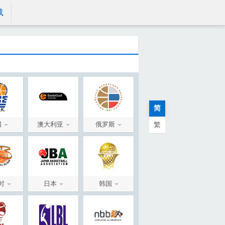
载
简
腊
澳大利亚
俄罗斯
繁
时
日本
韩国