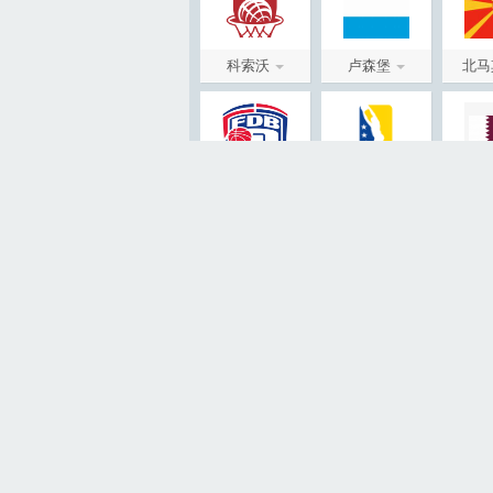
科索沃
卢森堡
北马
多米尼加
波黑
卡
国际赛事
新西兰
约