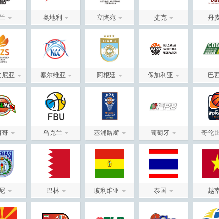
兰
奥地利
立陶宛
捷克
丹
文尼亚
塞尔维亚
阿根廷
保加利亚
巴
西哥
乌克兰
塞浦路斯
葡萄牙
哥伦
尼
巴林
玻利维亚
泰国
越